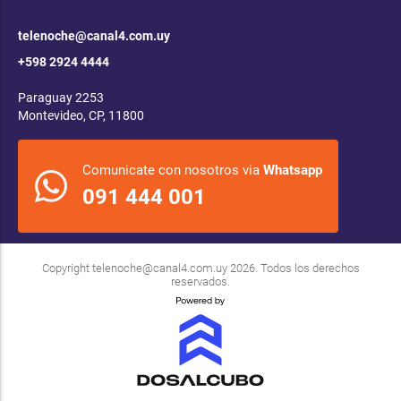
telenoche@canal4.com.uy
+598 2924 4444
Paraguay 2253
Montevideo, CP, 11800
Comunicate con nosotros via
Whatsapp
091 444 001
Copyright
telenoche@canal4.com.uy
2026. Todos los derechos
reservados.