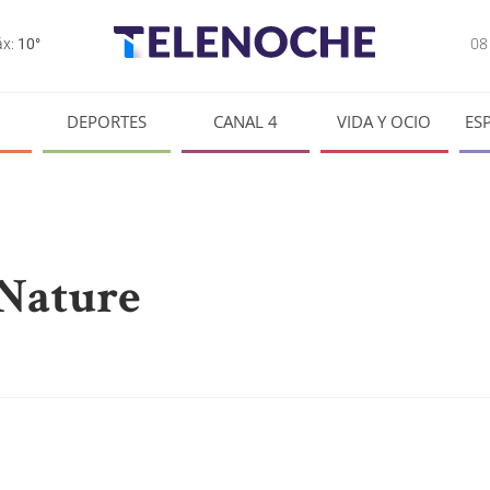
0
x:
10°
DEPORTES
CANAL 4
VIDA Y OCIO
ES
 Nature