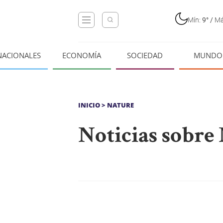
Mín:
9°
/
Má
NACIONALES
ECONOMÍA
SOCIEDAD
MUNDO
INICIO
> NATURE
Noticias sobre