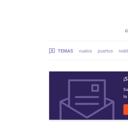
C
TEMAS
vuelos
puertos
nieb
¡
Su
lo