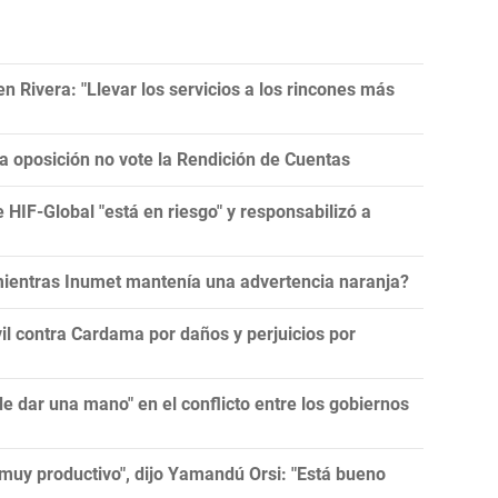
 Rivera: "Llevar los servicios a los rincones más
la oposición no vote la Rendición de Cuentas
e HIF-Global "está en riesgo" y responsabilizó a
 mientras Inumet mantenía una advertencia naranja?
l contra Cardama por daños y perjuicios por
 dar una mano" en el conflicto entre los gobiernos
muy productivo", dijo Yamandú Orsi: "Está bueno