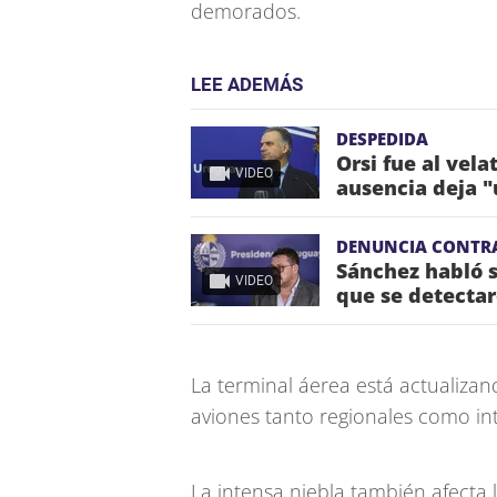
demorados.
LEE ADEMÁS
DESPEDIDA
Orsi fue al vela
VIDEO
ausencia deja "
DENUNCIA CONTR
Sánchez habló s
VIDEO
que se detectar
La terminal áerea está actualizan
aviones tanto regionales como in
La intensa niebla también afecta l