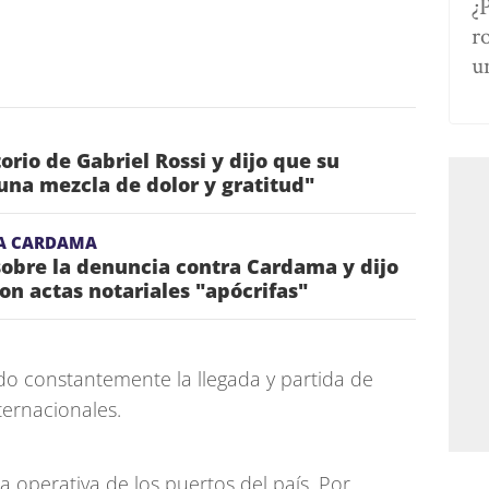
¿
r
u
torio de Gabriel Rossi y dijo que su
una mezcla de dolor y gratitud"
A CARDAMA
obre la denuncia contra Cardama y dijo
on actas notariales "apócrifas"
do constantemente la llegada y partida de
ternacionales.
a operativa de los puertos del país. Por