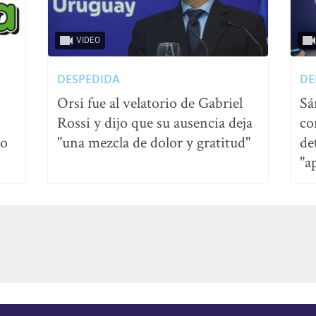
VIDEO
DESPEDIDA
DE
Orsi fue al velatorio de Gabriel
Sá
Rossi y dijo que su ausencia deja
co
no
"una mezcla de dolor y gratitud"
de
"a