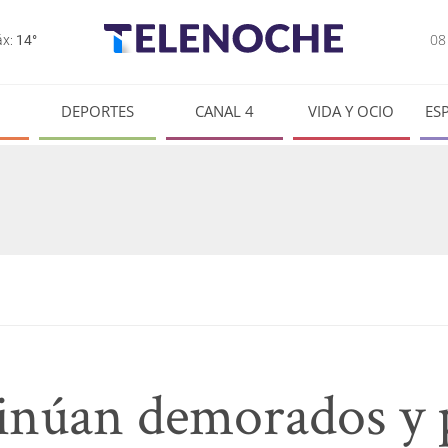
0
x:
14°
DEPORTES
CANAL 4
VIDA Y OCIO
ES
inúan demorados y 