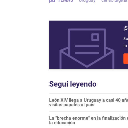
TEMAS
Uruguay
censo digital
¡
Su
lo
Seguí leyendo
León XIV llega a Uruguay a casi 40 años
visitas papales al país
La "brecha enorme" en la finalización 
la educación