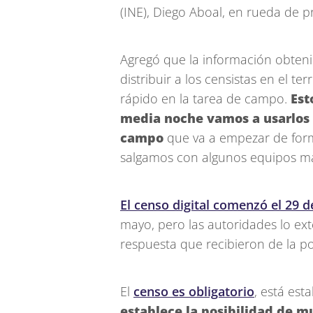
(INE), Diego Aboal, en rueda de p
Agregó que la información obtenida
distribuir a los censistas en el te
rápido en la tarea de campo.
Est
media noche vamos a usarlos p
campo
que va a empezar de forma
salgamos con algunos equipos más
El censo digital comenzó el 29 d
mayo, pero las autoridades lo ex
respuesta que recibieron de la p
El
censo es obligatorio
, está est
establece la posibilidad de m