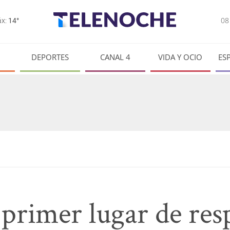
0
x:
14°
DEPORTES
CANAL 4
VIDA Y OCIO
ES
primer lugar de res