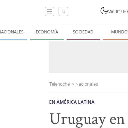
Mín:
8°
/
Má
NACIONALES
ECONOMÍA
SOCIEDAD
MUNDO
Telenoche
>
Nacionales
EN AMÉRICA LATINA
Uruguay en 