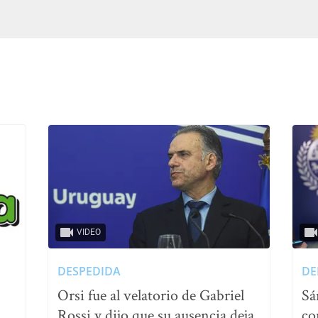
VIDEO
DESPEDIDA
DE
Orsi fue al velatorio de Gabriel
Sá
Rossi y dijo que su ausencia deja
co