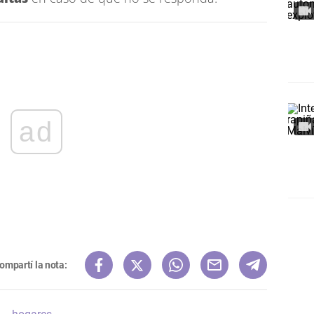
ad
ompartí la nota: