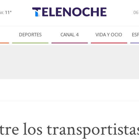
0
x:
11°
DEPORTES
CANAL 4
VIDA Y OCIO
ES
re los transportista