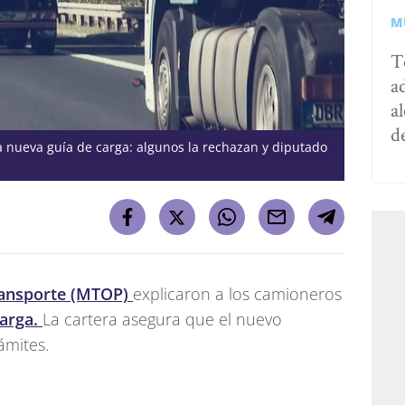
M
T
a
al
d
la nueva guía de carga: algunos la rechazan y diputado
ransporte (MTOP)
explicaron a los camioneros
carga.
La cartera asegura que el nuevo
rámites.