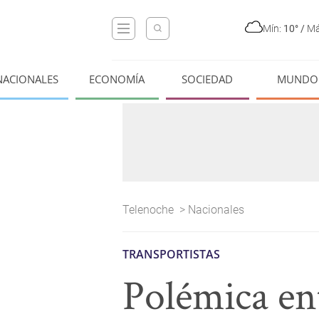
Mín:
10°
/
Má
NACIONALES
ECONOMÍA
SOCIEDAD
MUNDO
Telenoche
>
Nacionales
TRANSPORTISTAS
Polémica ent