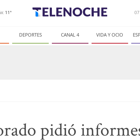
0
x:
11°
DEPORTES
CANAL 4
VIDA Y OCIO
ES
orado pidió inform