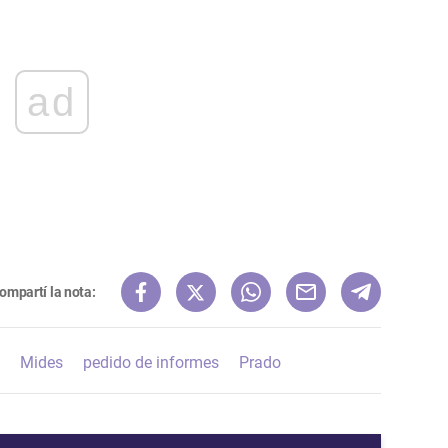
ad
ompartí la nota:
Mides
pedido de informes
Prado