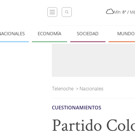
Mín:
8°
/
Má
NACIONALES
ECONOMÍA
SOCIEDAD
MUNDO
Telenoche
>
Nacionales
CUESTIONAMIENTOS
Partido Col