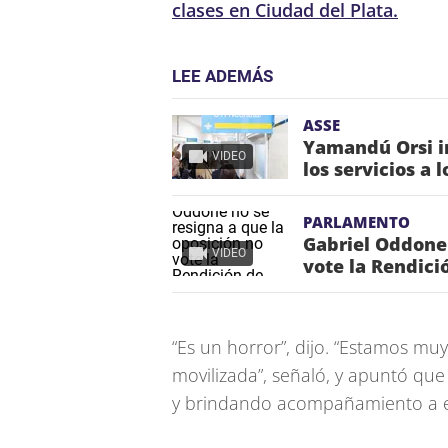
clases en Ciudad del Plata.
LEE ADEMÁS
ASSE
Yamandú Orsi in
VIDEO
los servicios a 
PARLAMENTO
Gabriel Oddone 
VIDEO
vote la Rendici
“Es un horror”, dijo. “Estamos mu
movilizada”, señaló, y apuntó qu
y brindando acompañamiento a est