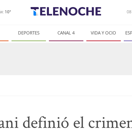
0
x:
10°
DEPORTES
CANAL 4
VIDA Y OCIO
ES
ni definió el crime