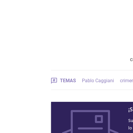
C
TEMAS
Pablo Caggiani
crime
¡
Su
lo