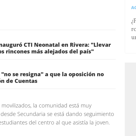
A
¿
r
u
auguró CTI Neonatal en Rivera: "Llevar
los rincones más alejados del país"
"no se resigna" a que la oposición no
ón de Cuentas
y movilizados, la comunidad está muy
e desde Secundaria se está dando seguimiento
udiantes del centro al que asistía la joven.