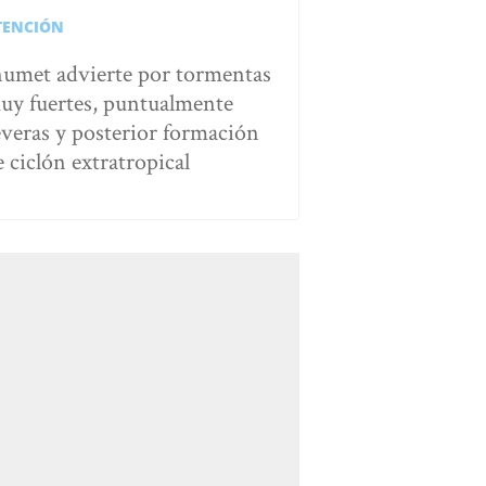
TENCIÓN
numet advierte por tormentas
uy fuertes, puntualmente
everas y posterior formación
e ciclón extratropical