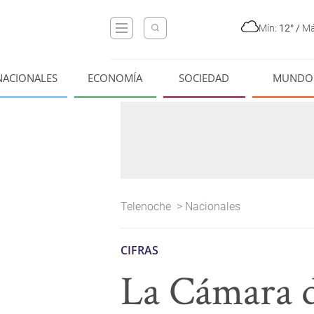
Mín:
12°
/
Má
NACIONALES
ECONOMÍA
SOCIEDAD
MUNDO
Telenoche
>
Nacionales
CIFRAS
La Cámara d