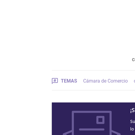
C
TEMAS
Cámara de Comercio
¡
Su
lo