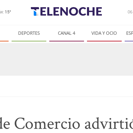
0
x:
15°
DEPORTES
CANAL 4
VIDA Y OCIO
ES
e Comercio advirtió