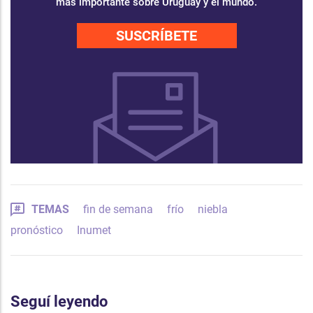
más importante sobre Uruguay y el mundo.
SUSCRÍBETE
TEMAS
fin de semana
frío
niebla
pronóstico
Inumet
Seguí leyendo