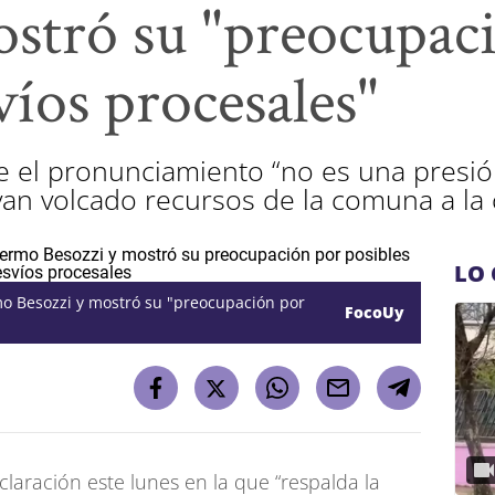
ostró su "preocupac
víos procesales"
 el pronunciamiento “no es una presión 
an volcado recursos de la comuna a la 
LO 
rmo Besozzi y mostró su "preocupación por
FocoUy
claración este lunes en la que “respalda la