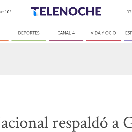
0
x:
10°
DEPORTES
CANAL 4
VIDA Y OCIO
ES
Nacional respaldó a 