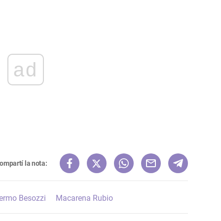
ad
ompartí la nota:
lermo Besozzi
Macarena Rubio