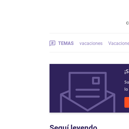
C
TEMAS
vacaciones
Vacacione
¡
Su
lo
Seguí leyendo