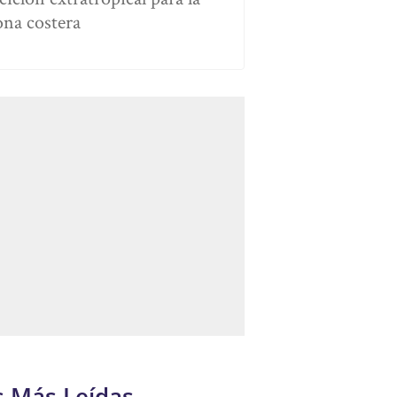
ona costera
s Más Leídas