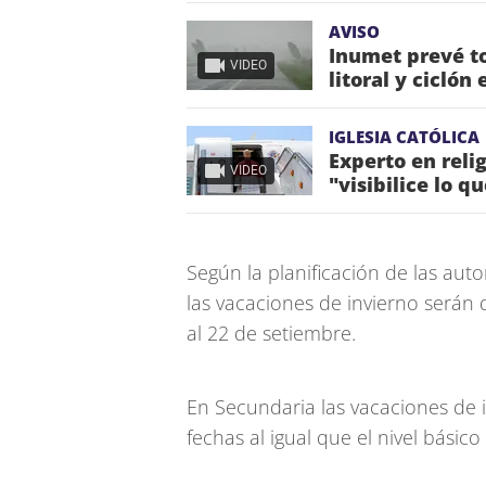
AVISO
Inumet prevé to
VIDEO
litoral y ciclón
IGLESIA CATÓLICA
Experto en reli
VIDEO
"visibilice lo q
Según la planificación de las auto
las vacaciones de invierno serán d
al 22 de setiembre.
En Secundaria las vacaciones de 
fechas al igual que el nivel básic