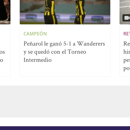
CAMPEÓN
RE
Peñarol le ganó 5-1 a Wanderers
Re
os
y se quedó con el Torneo
hi
no
Intermedio
pe
po