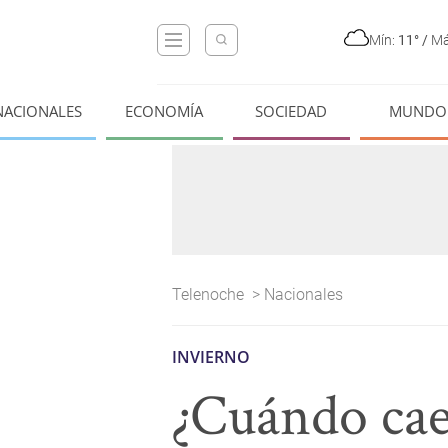
Mín:
11°
/
Má
NACIONALES
ECONOMÍA
SOCIEDAD
MUNDO
Telenoche
>
Nacionales
INVIERNO
¿Cuándo caen