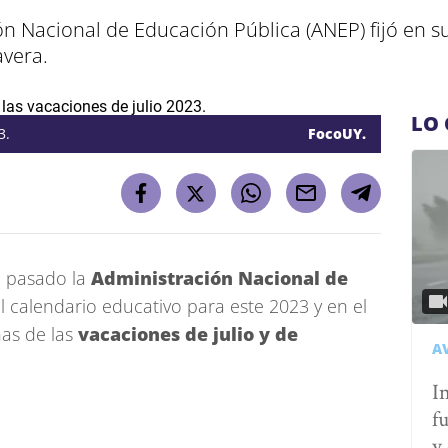
n Nacional de Educación Pública (ANEP) fijó en su
avera.
LO 
3.
FocoUY.
o pasado la
Administración Nacional de
el calendario educativo para este 2023 y en el
has de las
vacaciones de julio
y de
A
I
fu
y 