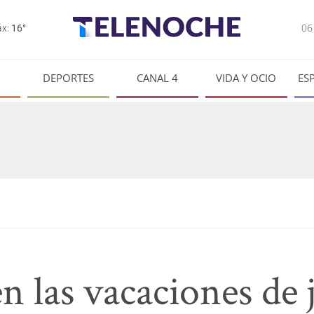
0
x:
16°
DEPORTES
CANAL 4
VIDA Y OCIO
ES
 las vacaciones de 