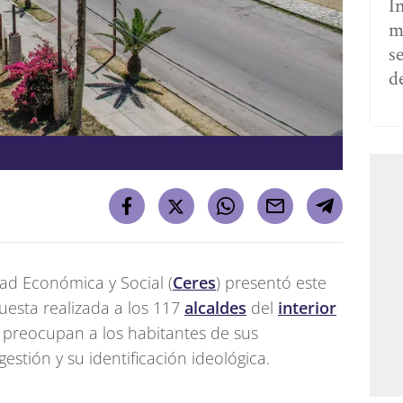
I
m
s
d
dad Económica y Social (
Ceres
) presentó este
uesta realizada a los 117
alcaldes
del
interior
 preocupan a los habitantes de sus
gestión y su identificación ideológica.