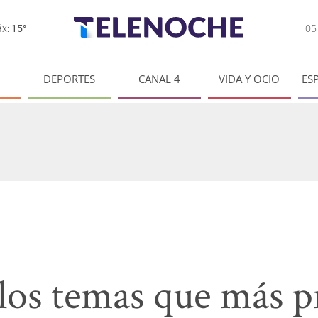
0
x:
15°
DEPORTES
CANAL 4
VIDA Y OCIO
ES
 los temas que más 