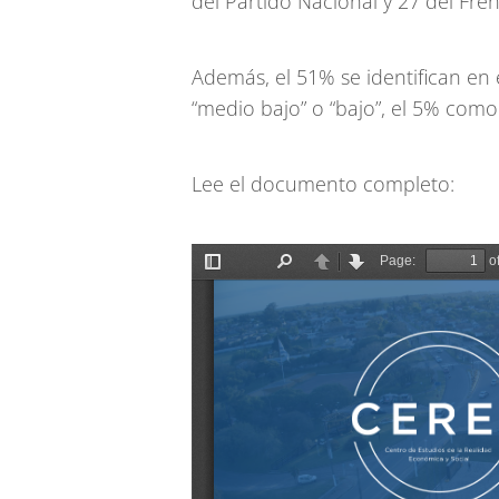
del Partido Nacional y 27 del Fre
Además, el 51% se identifican en
“medio bajo” o “bajo”, el 5% como
Lee el documento completo: