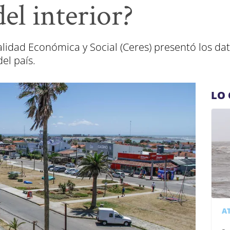
del interior?
alidad Económica y Social (Ceres) presentó los da
del país.
LO 
A