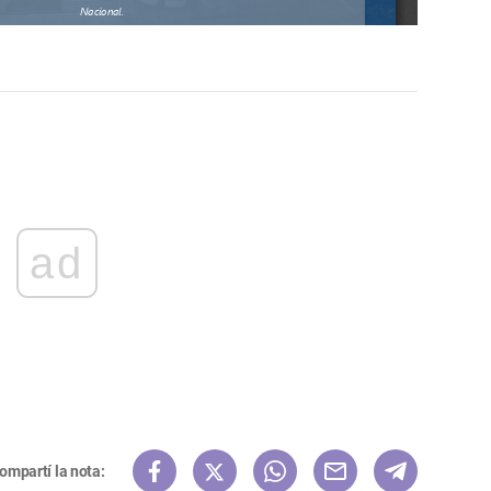
ad
ompartí la nota: