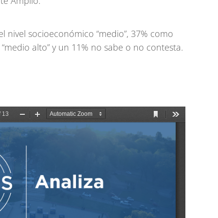
nte Amplio.
 el nivel socioeconómico “medio”, 37% como
 “medio alto” y un 11% no sabe o no contesta.