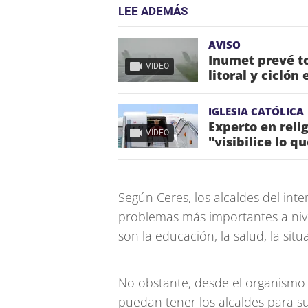
LEE ADEMÁS
AVISO
Inumet prevé to
VIDEO
litoral y ciclón
IGLESIA CATÓLICA
Experto en reli
VIDEO
"visibilice lo q
Según Ceres, los alcaldes del int
problemas más importantes a nive
son la educación, la salud, la sit
No obstante, desde el organismo
puedan tener los alcaldes para s