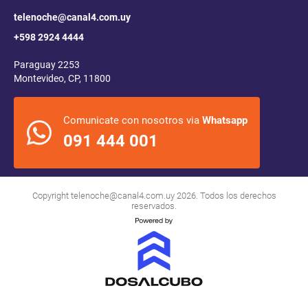
telenoche@canal4.com.uy
+598 2924 4444
Paraguay 2253
Montevideo, CP, 11800
Comunicate con nosotros via
Whatsapp
091 444 001
Copyright
telenoche@canal4.com.uy
2026. Todos los derechos
reservados.