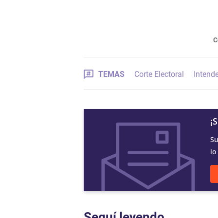
C
TEMAS
Corte Electoral
Intend
¡
Su
lo
Seguí leyendo