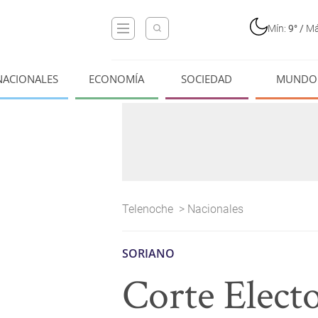
Mín:
9°
/
Má
NACIONALES
ECONOMÍA
SOCIEDAD
MUNDO
Telenoche
>
Nacionales
SORIANO
Corte Elector