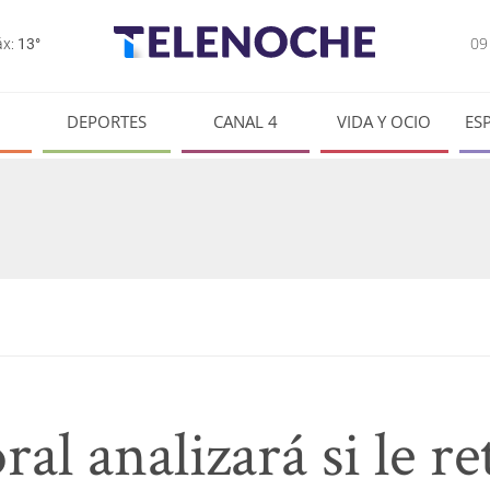
0
x:
13°
DEPORTES
CANAL 4
VIDA Y OCIO
ES
al analizará si le ret