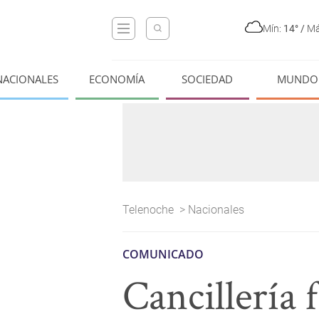
Mín:
14°
/
Má
NACIONALES
ECONOMÍA
SOCIEDAD
MUNDO
Telenoche
>
Nacionales
COMUNICADO
Cancillería 