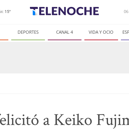
0
x:
15°
DEPORTES
CANAL 4
VIDA Y OCIO
ES
felicitó a Keiko Fuji