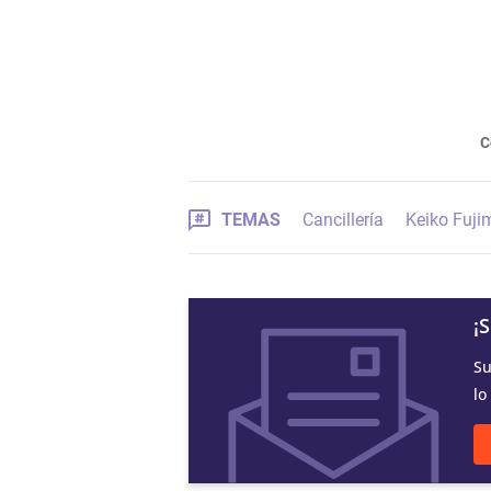
C
TEMAS
Cancillería
Keiko Fuji
¡
Su
lo