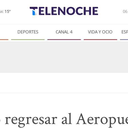
0
x:
15°
DEPORTES
CANAL 4
VIDA Y OCIO
ES
 regresar al Aeropu