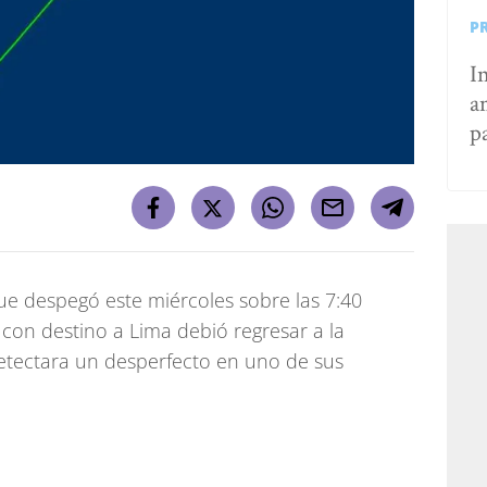
P
I
a
p
ue despegó este miércoles sobre las 7:40
con destino a Lima debió regresar a la
etectara un desperfecto en uno de sus