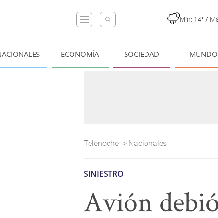
Mín:
14°
/
Má
NACIONALES
ECONOMÍA
SOCIEDAD
MUNDO
Telenoche
>
Nacionales
SINIESTRO
Avión debió