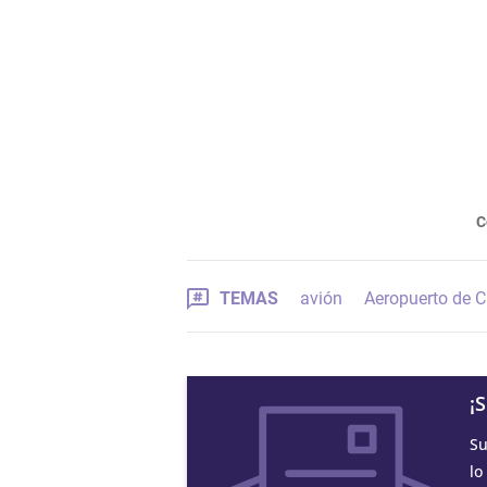
C
TEMAS
avión
Aeropuerto de C
¡
Su
lo