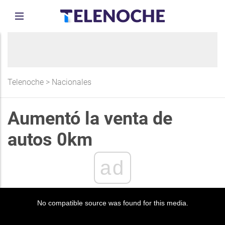
Telenoche
>
Nacionales
Aumentó la venta de
autos 0km
ad
No compatible source was found for this media.