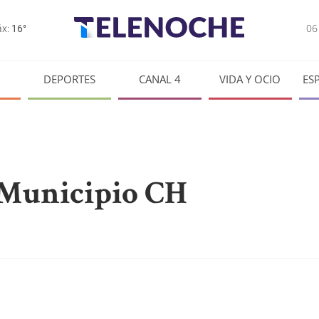
0
x:
16°
DEPORTES
CANAL 4
VIDA Y OCIO
ES
 Municipio CH