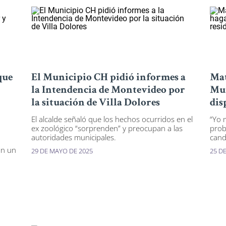
que
El Municipio CH pidió informes a
Mat
la Intendencia de Montevideo por
Mun
la situación de Villa Dolores
dis
El alcalde señaló que los hechos ocurridos en el
“Yo 
ex zoológico “sorprenden” y preocupan a las
prob
autoridades municipales.
cand
ón un
29 DE MAYO DE 2025
25 D