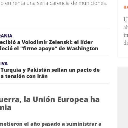
o enfrenta una seria carencia de municiones.
H
U
a
i
RANIA
d
cibió a Volodimir Zelenski: el líder
deció el "firme apoyo" de Washington
IVA
 Turquía y Pakistán sellan un pacto de
a tensión con Irán
guerra, la Unión Europea ha
nia
metieron el año pasado a suministrar a