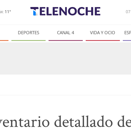
0
x:
11°
DEPORTES
CANAL 4
VIDA Y OCIO
ES
ventario detallado d