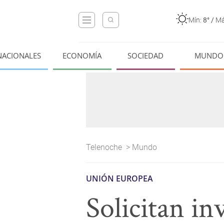
Mín:
8°
/
Má
NACIONALES
ECONOMÍA
SOCIEDAD
MUNDO
Telenoche
>
Mundo
UNIÓN EUROPEA
Solicitan in