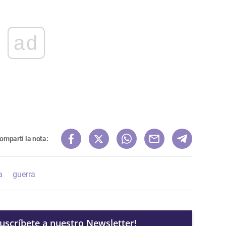
ad
ompartí la nota:
a
guerra
Suscríbete a nuestro Newsletter!