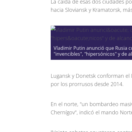
La caída de esas dos ciudades podr
hacia Sloviansk y Kramatorsk, más
Vladimir Putin anunció que Rusia 
"invencibles", "hipersónicos" y de a
Lugansk y Donetsk conforman el 
por los prorrusos desde 2014.
En el norte, "un bombardeo masiv
Chernígov", indicó el mando Norte