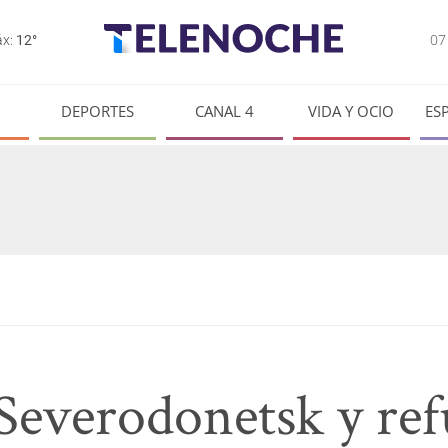
0
x:
12°
DEPORTES
CANAL 4
VIDA Y OCIO
ES
Severodonetsk y ref