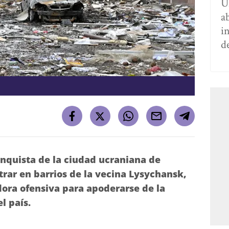
U
a
i
d
nquista de la ciudad ucraniana de
rar en barrios de la vecina Lysychansk,
ora ofensiva para apoderarse de la
l país.