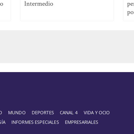
no
Intermedio
pe
po
D
MUNDO
DEPORTES
CANAL 4
VIDA Y OCIO
GÍA
INFORMES ESPECIALES
EMPRESARIALES