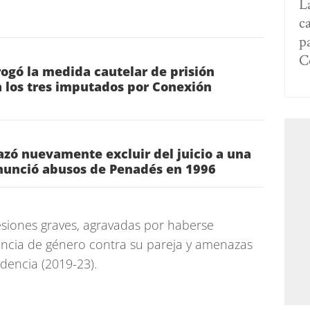
L
c
p
C
rrogó la medida cautelar de prisión
 los tres imputados por Conexión
hazó nuevamente excluir del juicio a una
nunció abusos de Penadés en 1996
esiones graves, agravadas por haberse
encia de género contra su pareja y amenazas
idencia (2019-23).