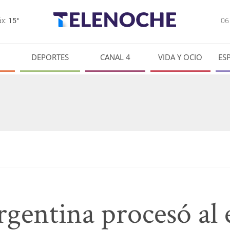
0
x:
15°
DEPORTES
CANAL 4
VIDA Y OCIO
ES
argentina procesó al