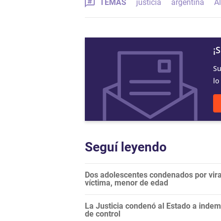
TEMAS
justicia
argentina
A
¡
Su
lo
Seguí leyendo
Dos adolescentes condenados por vira
víctima, menor de edad
La Justicia condenó al Estado a inde
de control