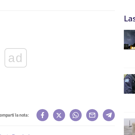
La
ad
ompartí la nota: