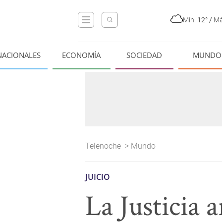
Mín:
12°
/
Má
NACIONALES
ECONOMÍA
SOCIEDAD
MUNDO
Telenoche
>
Mundo
JUICIO
La Justicia 