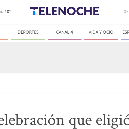
0
x:
10°
DEPORTES
CANAL 4
VIDA Y OCIO
ES
elebración que elig