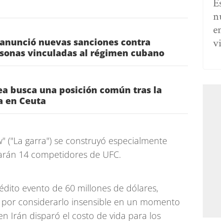
E
n
e
v
 anunció nuevas sanciones contra
rsonas vinculadas al régimen cubano
a busca una posición común tras la
ia en Ceuta
w" ("La garra") se construyó especialmente
iparán 14 competidores de UFC.
nédito evento de 60 millones de dólares,
por considerarlo insensible en un momento
n Irán disparó el costo de vida para los