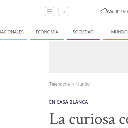
Mín:
8°
/
Má
NACIONALES
ECONOMÍA
SOCIEDAD
MUNDO
Telenoche
>
Mundo
EN CASA BLANCA
La curiosa c