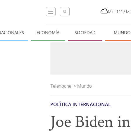
Mín:
11°
/
Má
NACIONALES
ECONOMÍA
SOCIEDAD
MUNDO
Telenoche
>
Mundo
POLÍTICA INTERNACIONAL
Joe Biden in