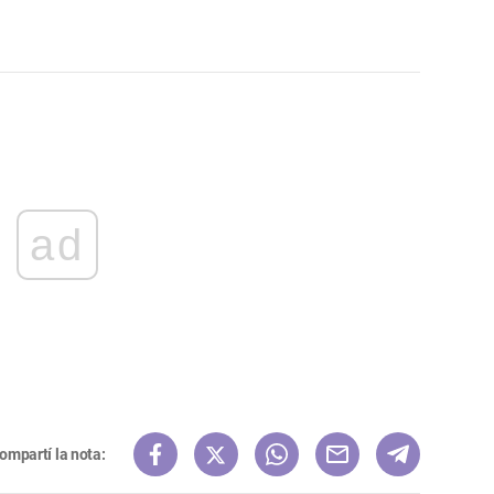
ad
ompartí la nota: