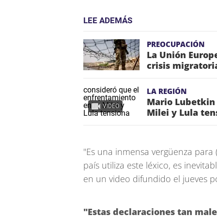
LEE ADEMÁS
PREOCUPACIÓN
La Unión Europe
crisis migrator
LA REGIÓN
Mario Lubetkin
VIDEO
Milei y Lula te
"Es una inmensa vergüenza para (.
país utiliza este léxico, es inevi
en un video difundido el jueves po
"Estas declaraciones tan male