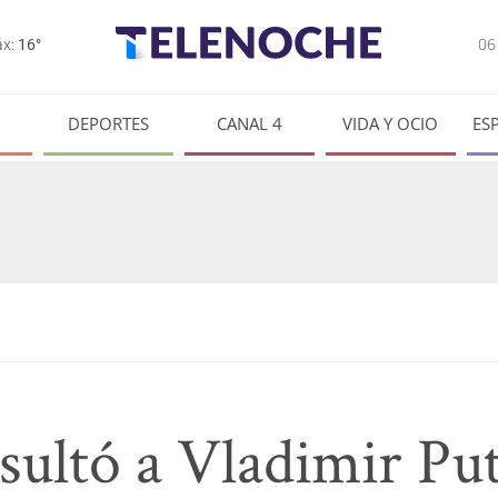
0
x:
16°
DEPORTES
CANAL 4
VIDA Y OCIO
ES
sultó a Vladimir Put