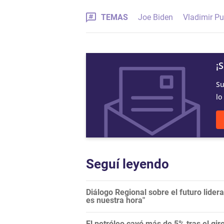
TEMAS
Joe Biden
Vladimir Pu
¡
Su
lo
Seguí leyendo
Diálogo Regional sobre el futuro lide
es nuestra hora"
El petróleo cayó más de 5% tras el gi