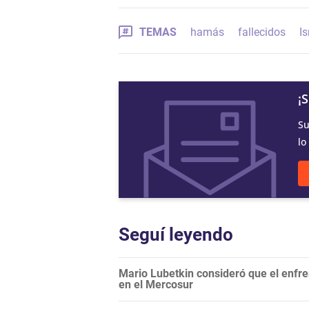
TEMAS
hamás
fallecidos
Is
¡
Su
lo
Seguí leyendo
Mario Lubetkin consideró que el enfren
en el Mercosur