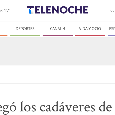
0
x:
15°
DEPORTES
CANAL 4
VIDA Y OCIO
ES
gó los cadáveres de