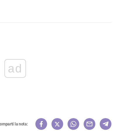
ad
ompartí la nota: