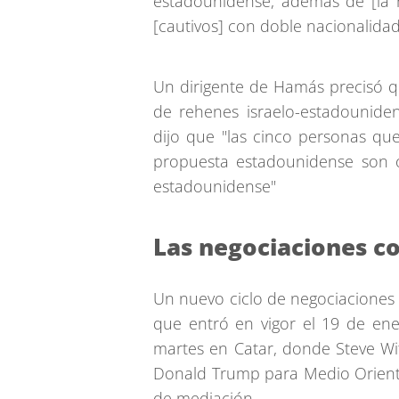
estadounidense, además de [la r
[cautivos] con doble nacionalida
Un dirigente de Hamás precisó q
de rehenes israelo-estadounide
dijo que "las cinco personas qu
propuesta estadounidense son o 
estadounidense"
Las negociaciones c
Un nuevo ciclo de negociaciones in
que entró en vigor el 19 de en
martes en Catar, donde Steve Wi
Donald Trump para Medio Oriente
de mediación.