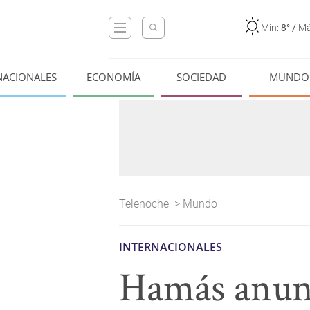
Mín:
8°
/
Má
NACIONALES
ECONOMÍA
SOCIEDAD
MUNDO
Telenoche
>
Mundo
INTERNACIONALES
Hamás anunci