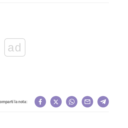
ad
ompartí la nota: