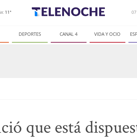
0
x:
11°
DEPORTES
CANAL 4
VIDA Y OCIO
ES
ó que está dispuest