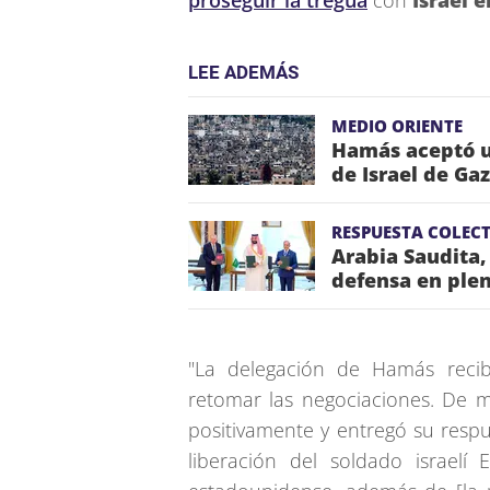
proseguir la tregua
con
Israel e
LEE ADEMÁS
MEDIO ORIENTE
Hamás aceptó u
de Israel de Ga
RESPUESTA COLECT
Arabia Saudita,
defensa en plen
"La delegación de Hamás reci
retomar las negociaciones. De 
positivamente y entregó su resp
liberación del soldado israelí