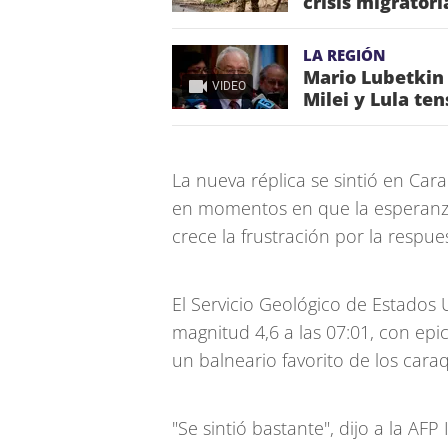
crisis migrator
LA REGIÓN
Mario Lubetkin
VIDEO
Milei y Lula te
La nueva réplica se sintió en Cara
en momentos en que la esperanza
crece la frustración por la respue
El Servicio Geológico de Estados
magnitud 4,6 a las 07:01, con epi
un balneario favorito de los cara
"Se sintió bastante", dijo a la AF