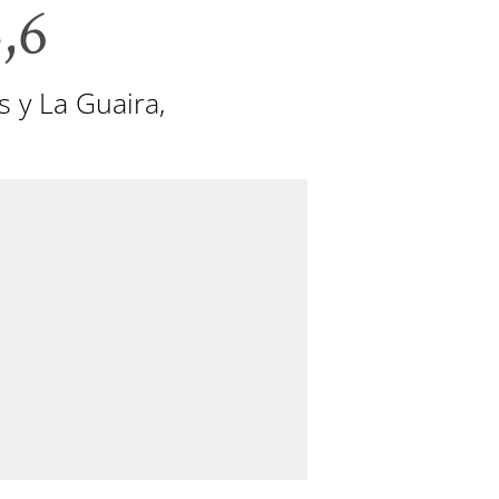
,6
s y La Guaira,