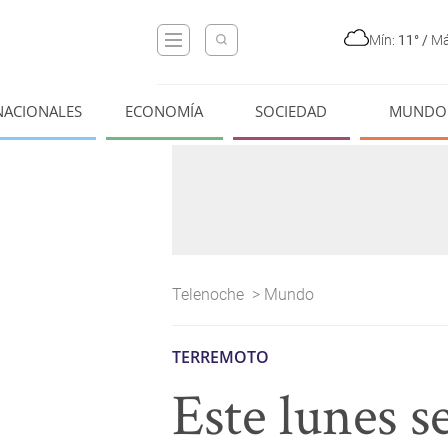
Mín:
11°
/
Má
NACIONALES
ECONOMÍA
SOCIEDAD
MUNDO
Telenoche
>
Mundo
TERREMOTO
Este lunes s