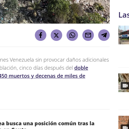
La
unes Venezuela sin provocar daños adicionales
blación, cinco días después del
doble
450 muertos y decenas de miles de
a busca una posición común tras la