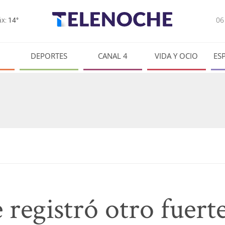
0
x:
14°
DEPORTES
CANAL 4
VIDA Y OCIO
ES
e registró otro fuer