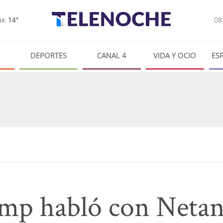
0
x:
14°
DEPORTES
CANAL 4
VIDA Y OCIO
ES
p habló con Netany