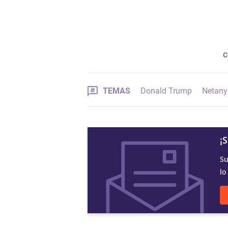
C
TEMAS
Donald Trump
Netan
¡
Su
lo