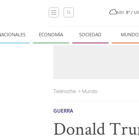
Mín:
8°
/
Má
NACIONALES
ECONOMÍA
SOCIEDAD
MUNDO
Telenoche
>
Mundo
GUERRA
Donald Trum