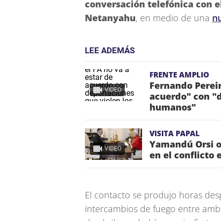
conversación telefónica con e
Netanyahu
, en medio de una
nu
LEE ADEMÁS
FRENTE AMPLIO
Fernando Pereir
VIDEO
acuerdo" con "d
humanos"
VISITA PAPAL
Yamandú Orsi o
VIDEO
en el conflicto 
El contacto se produjo horas des
intercambios de fuego entre ambo