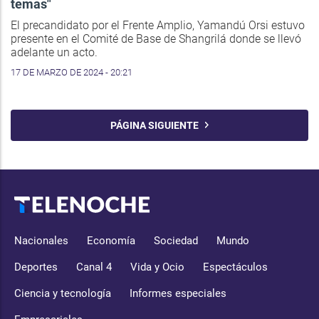
temas"
El precandidato por el Frente Amplio, Yamandú Orsi estuvo
presente en el Comité de Base de Shangrilá donde se llevó
adelante un acto.
17 DE MARZO DE 2024 - 20:21
PÁGINA SIGUIENTE
Nacionales
Economía
Sociedad
Mundo
Deportes
Canal 4
Vida y Ocio
Espectáculos
Ciencia y tecnología
Informes especiales