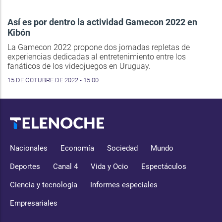
Así es por dentro la actividad Gamecon 2022 en
Kibón
La Gamecon 2022 propone dos jornadas repletas de
experiencias dedicadas al entretenimiento entre los
fanáticos de los videojuegos en Uruguay.
15 DE OCTUBRE DE 2022 - 15:00
Nacionales
Economía
Sociedad
Mundo
Deportes
Canal 4
Vida y Ocio
Espectáculos
Ciencia y tecnología
Informes especiales
Empresariales