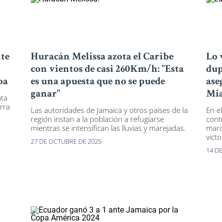
nte
Huracán Melissa azota el Caribe
Lo 
con vientos de casi 260Km/h: "Esta
dup
ba
es una apuesta que no se puede
ase
ganar"
Mi
ata
rra
Las autoridades de Jamaica y otros países de la
En el
región instan a la población a refugiarse
cont
mientras se intensifican las lluvias y marejadas.
marc
victo
27 DE OCTUBRE DE 2025
14 D