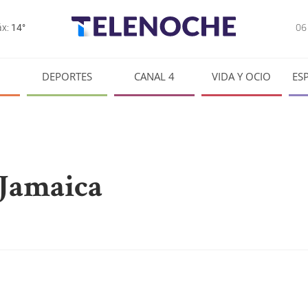
0
x:
14°
DEPORTES
CANAL 4
VIDA Y OCIO
ES
 Jamaica