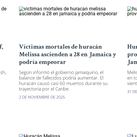
f,
Víctimas mortales de huracán
Hur
Melissa ascienden a 28 en Jamaica y
pro
podría empeorar
Jam
sh,
Según informó el gobierno jamaiquino, el
Meli
balance de fallecidos podría aumentar. El
en t
huracán causó casi 60 muertos durante su
vien
trayectoria por el Caribe.
31 D
2 DE NOVIEMBRE DE 2025