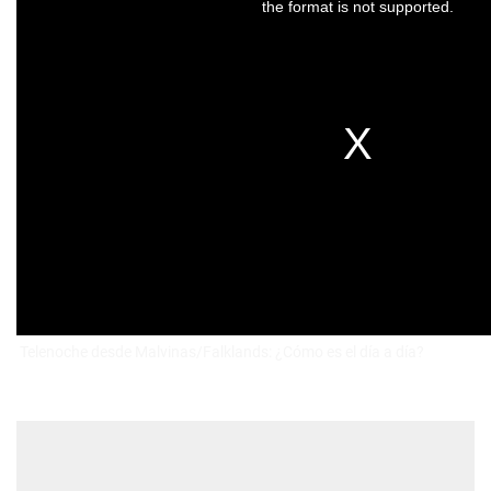
Telenoche desde Malvinas/Falklands: ¿Cómo es el día a día?