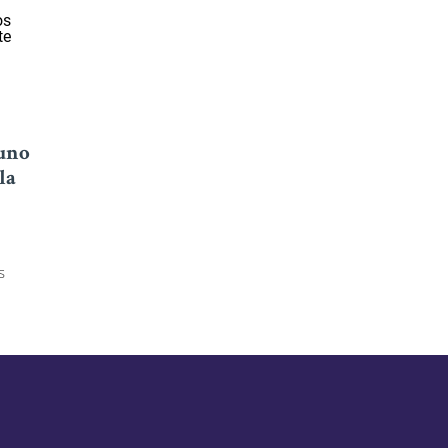
uno
la
s