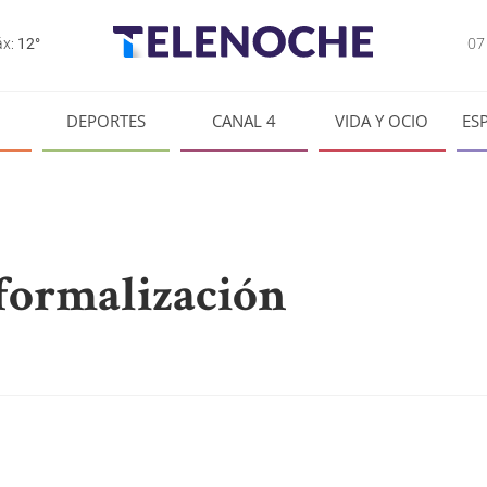
0
x:
12°
DEPORTES
CANAL 4
VIDA Y OCIO
ES
 formalización