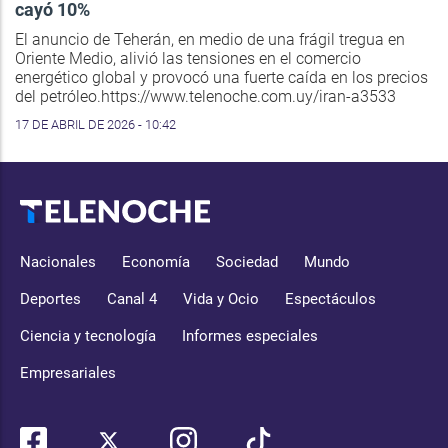
cayó 10%
El anuncio de Teherán, en medio de una frágil tregua en
Oriente Medio, alivió las tensiones en el comercio
energético global y provocó una fuerte caída en los precios
del petróleo.https://www.telenoche.com.uy/iran-a3533
17 DE ABRIL DE 2026 - 10:42
Nacionales
Economía
Sociedad
Mundo
Deportes
Canal 4
Vida y Ocio
Espectáculos
Ciencia y tecnología
Informes especiales
Empresariales