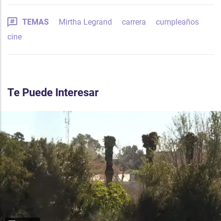
TEMAS
Mirtha Legrand
carrera
cumpleaños
cine
Te Puede Interesar