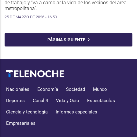
de trabajo y “va a cambiar la vida de los vecinos del área
metropolitana”.
25 DE MARZO DE 2026 - 16:50
PÁGINA SIGUIENTE
Nacionales
Economía
Sociedad
Mundo
Deportes
Canal 4
Vida y Ocio
Espectáculos
Ciencia y tecnología
Informes especiales
Empresariales