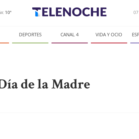
0
x:
10°
DEPORTES
CANAL 4
VIDA Y OCIO
ES
Día de la Madre