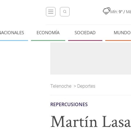
Mín:
9°
/
Má
NACIONALES
ECONOMÍA
SOCIEDAD
MUNDO
Telenoche
>
Deportes
REPERCUSIONES
Martín Lasa