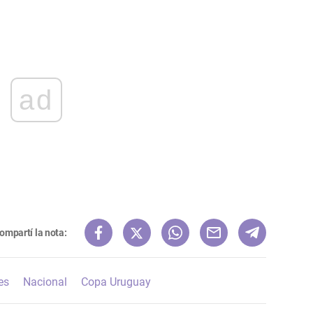
ad
ompartí la nota:
es
Nacional
Copa Uruguay