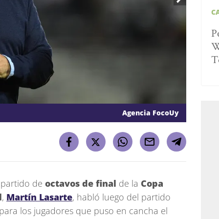
C
P
W
T
Agencia FocoUy
 partido de
octavos de final
de la
Copa
l
,
Martín Lasarte
, habló luego del partido
e para los jugadores que puso en cancha el