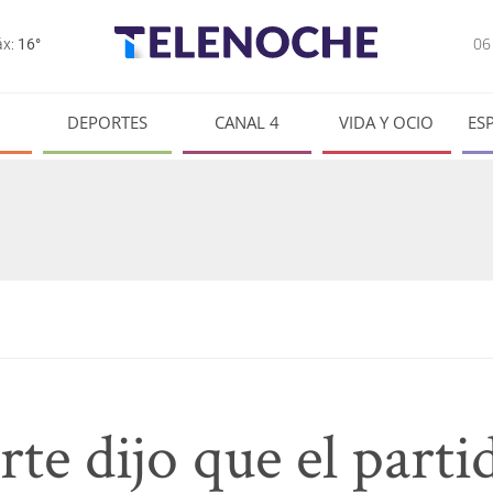
0
x:
16°
DEPORTES
CANAL 4
VIDA Y OCIO
ES
rte dijo que el part