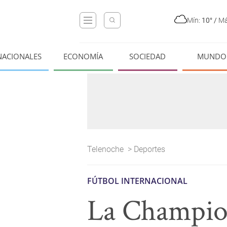
Mín:
10°
/
Má
NACIONALES
ECONOMÍA
SOCIEDAD
MUNDO
Telenoche
>
Deportes
FÚTBOL INTERNACIONAL
La Champion