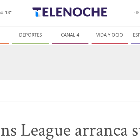
0
x:
13°
DEPORTES
CANAL 4
VIDA Y OCIO
ES
s League arranca s