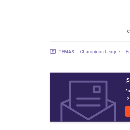
C
TEMAS
Champions League
Fe
¡
Su
lo