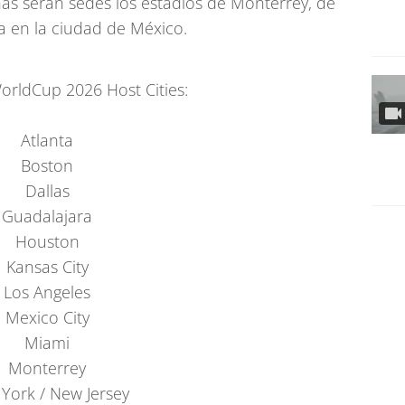
nas serán sedes los estadios de Monterrey, de
a en la ciudad de México.
orldCup
2026 Host Cities:
Atlanta
Boston
Dallas
Guadalajara
Houston
Kansas City
Los Angeles
Mexico City
Miami
Monterrey
York / New Jersey