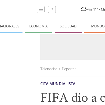
Mín:
11°
/
Má
NACIONALES
ECONOMÍA
SOCIEDAD
MUNDO
Telenoche
>
Deportes
CITA MUNDIALISTA
FIFA dio a c