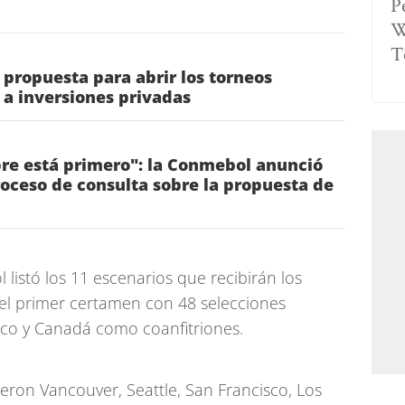
P
W
T
a propuesta para abrir los torneos
 a inversiones privadas
pre está primero": la Conmebol anunció
roceso de consulta sobre la propuesta de
l listó los 11 escenarios que recibirán los
el primer certamen con 48 selecciones
ico y Canadá como coanfitriones.
eron Vancouver, Seattle, San Francisco, Los