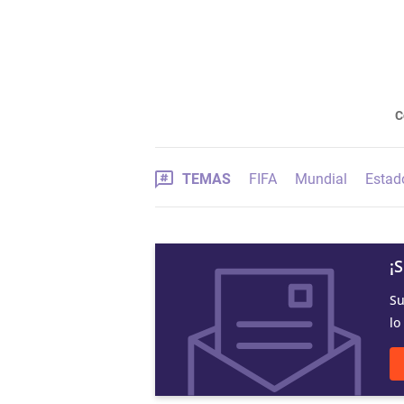
C
TEMAS
FIFA
Mundial
Estad
¡
Su
lo