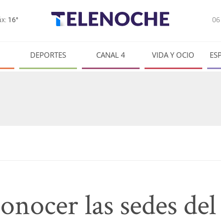
0
x:
16°
DEPORTES
CANAL 4
VIDA Y OCIO
ES
onocer las sedes de