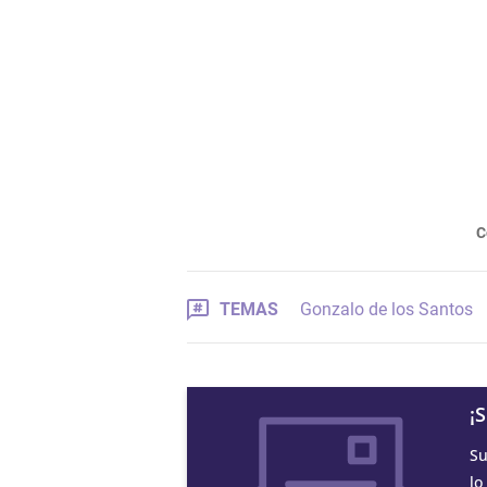
C
TEMAS
Gonzalo de los Santos
¡
Su
lo