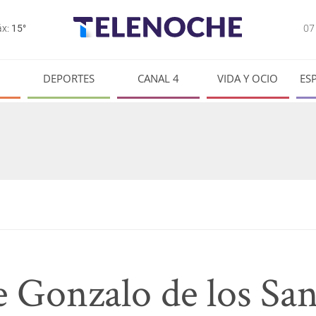
0
x:
15°
DEPORTES
CANAL 4
VIDA Y OCIO
ES
de Gonzalo de los San