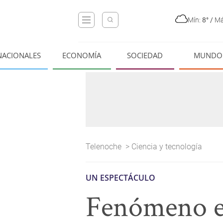
Mín:
8°
/
Má
NACIONALES
ECONOMÍA
SOCIEDAD
MUNDO
Telenoche
>
Ciencia y tecnología
UN ESPECTÁCULO
Fenómeno en