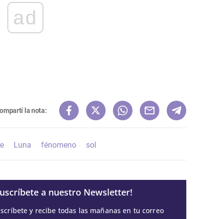
ad
ompartí la nota:
re
Luna
fénomeno
sol
Suscríbete a nuestro Newsletter!
scríbete y recibe todas las mañanas en tu correo