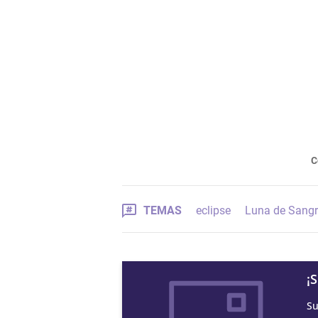
C
TEMAS
eclipse
Luna de Sang
¡
Su