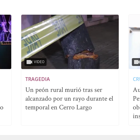
VIDEO
TRAGEDIA
CR
Un peón rural murió tras ser
Au
alcanzado por un rayo durante el
Pe
no
temporal en Cerro Largo
ob
in