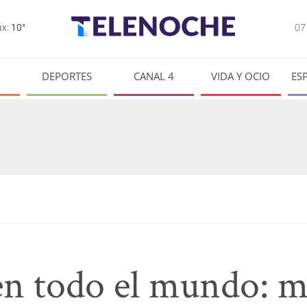
0
x:
10°
DEPORTES
CANAL 4
VIDA Y OCIO
ES
 todo el mundo: m