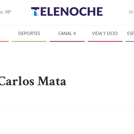
0
x:
10°
DEPORTES
CANAL 4
VIDA Y OCIO
ES
 Carlos Mata