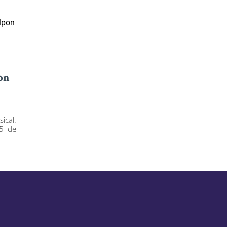
on
ical.
25 de