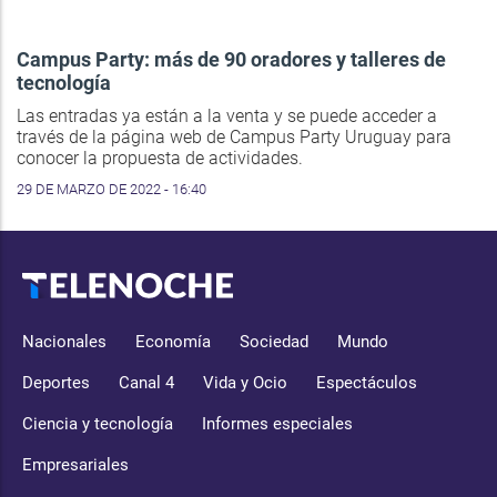
Campus Party: más de 90 oradores y talleres de
tecnología
Las entradas ya están a la venta y se puede acceder a
través de la página web de Campus Party Uruguay para
conocer la propuesta de actividades.
29 DE MARZO DE 2022 - 16:40
Nacionales
Economía
Sociedad
Mundo
Deportes
Canal 4
Vida y Ocio
Espectáculos
Ciencia y tecnología
Informes especiales
Empresariales