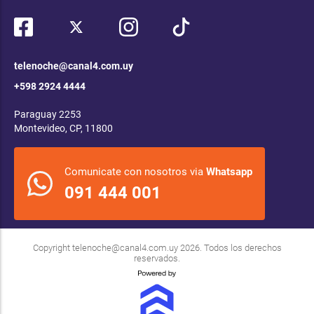
telenoche@canal4.com.uy
+598 2924 4444
Paraguay 2253
Montevideo, CP, 11800
Comunicate con nosotros via
Whatsapp
091 444 001
Copyright
telenoche@canal4.com.uy
2026. Todos los derechos
reservados.