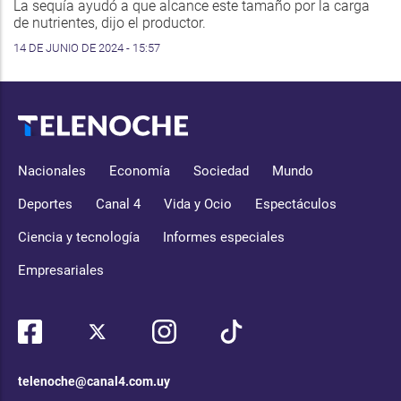
La sequía ayudó a que alcance este tamaño por la carga
de nutrientes, dijo el productor.
14 DE JUNIO DE 2024 - 15:57
Nacionales
Economía
Sociedad
Mundo
Deportes
Canal 4
Vida y Ocio
Espectáculos
Ciencia y tecnología
Informes especiales
Empresariales
telenoche@canal4.com.uy