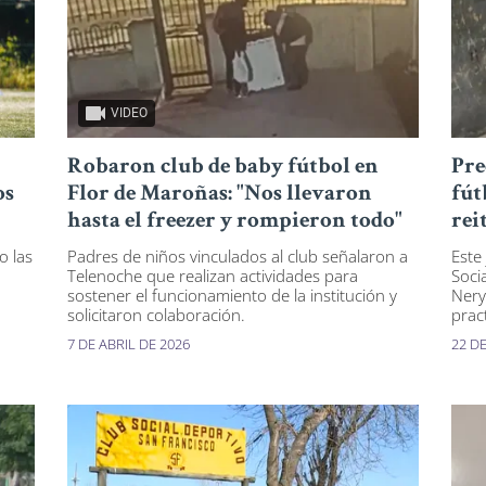
VIDEO
Robaron club de baby fútbol en
Pre
os
Flor de Maroñas: "Nos llevaron
fút
hasta el freezer y rompieron todo"
rei
o las
Padres de niños vinculados al club señalaron a
Este
Telenoche que realizan actividades para
Soci
a
sostener el funcionamiento de la institución y
Nery
solicitaron colaboración.
pract
7 DE ABRIL DE 2026
22 D