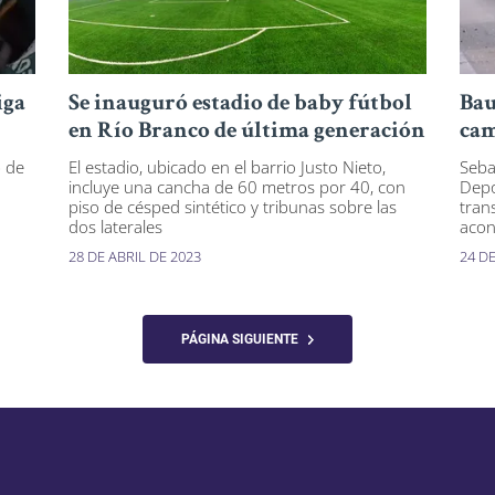
iga
Se inauguró estadio de baby fútbol
Bau
en Río Branco de última generación
cam
b de
El estadio, ubicado en el barrio Justo Nieto,
Seba
incluye una cancha de 60 metros por 40, con
Depo
piso de césped sintético y tribunas sobre las
tran
dos laterales
acon
28 DE ABRIL DE 2023
24 DE
PÁGINA SIGUIENTE