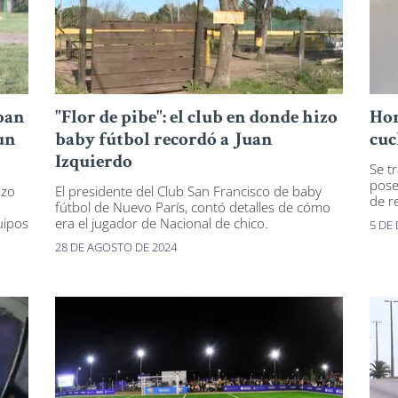
ban
"Flor de pibe": el club en donde hizo
Hom
un
baby fútbol recordó a Juan
cuc
Izquierdo
Se t
pose
azo
El presidente del Club San Francisco de baby
de r
fútbol de Nuevo París, contó detalles de cómo
uipos
era el jugador de Nacional de chico.
5 DE
28 DE AGOSTO DE 2024