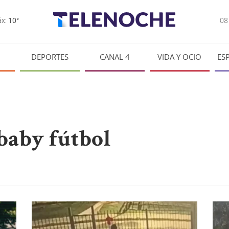
0
x:
10°
DEPORTES
CANAL 4
VIDA Y OCIO
ES
 baby fútbol