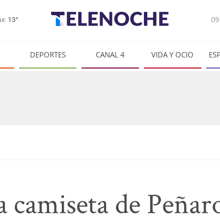
0
x:
13°
DEPORTES
CANAL 4
VIDA Y OCIO
ES
a camiseta de Peñaro