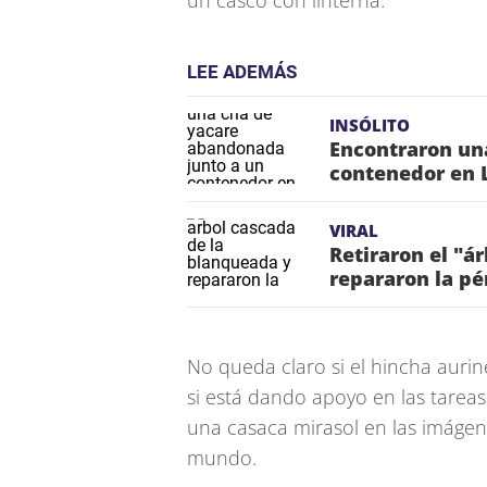
un casco con linterna.
LEE ADEMÁS
INSÓLITO
Encontraron un
contenedor en 
VIRAL
Retiraron el "á
repararon la pé
No queda claro si el hincha auri
si está dando apoyo en las tareas
una casaca mirasol en las imágen
mundo.