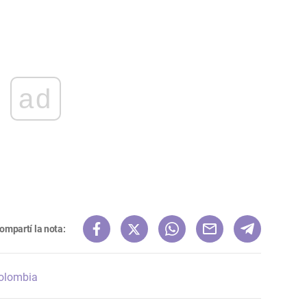
ad
ompartí la nota:
olombia