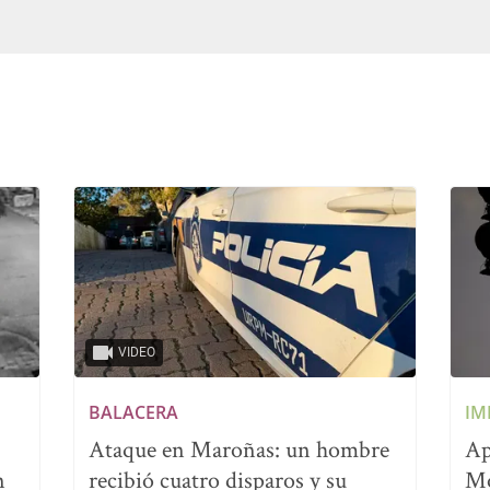
VIDEO
BALACERA
IM
Ataque en Maroñas: un hombre
Ap
n
recibió cuatro disparos y su
Mo