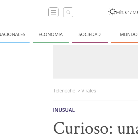
Mín:
6°
/
Má
NACIONALES
ECONOMÍA
SOCIEDAD
MUNDO
Telenoche
>
Virales
INUSUAL
Curioso: un