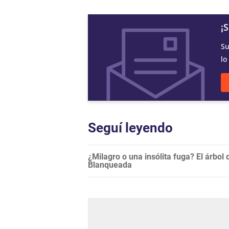
¡
Su
lo
Seguí leyendo
¿Milagro o una insólita fuga? El árbol 
Blanqueada