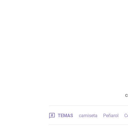
C
TEMAS
camiseta
Peñarol
C