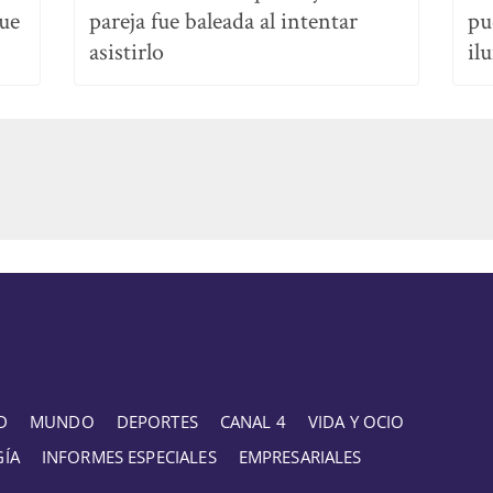
que
pareja fue baleada al intentar
pu
asistirlo
il
D
MUNDO
DEPORTES
CANAL 4
VIDA Y OCIO
GÍA
INFORMES ESPECIALES
EMPRESARIALES