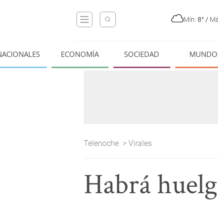
Mín:
8°
/
Má
NACIONALES
ECONOMÍA
SOCIEDAD
MUNDO
Telenoche
>
Virales
Habrá huelg