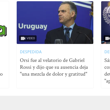
VIDEO
DESPEDIDA
DE
Orsi fue al velatorio de Gabriel
Sá
Rossi y dijo que su ausencia deja
co
no
"una mezcla de dolor y gratitud"
de
"a