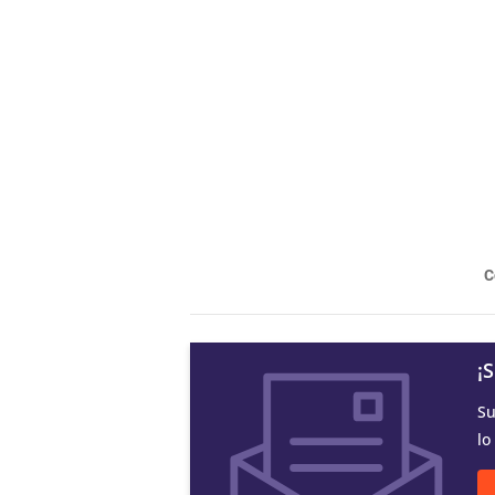
C
¡
Su
lo