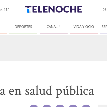
0
x:
13°
DEPORTES
CANAL 4
VIDA Y OCIO
ES
a en salud pública