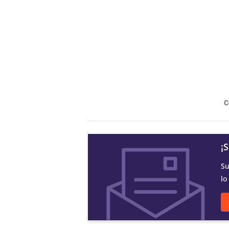
C
¡
Su
lo