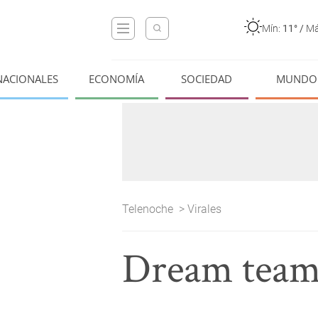
Mín:
11°
/
Má
NACIONALES
ECONOMÍA
SOCIEDAD
MUNDO
Telenoche
>
Virales
Dream team