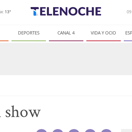
0
x:
13°
DEPORTES
CANAL 4
VIDA Y OCIO
ES
 show