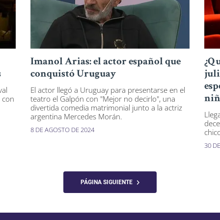
Imanol Arias: el actor español que
¿Qu
s
conquistó Uruguay
jul
esp
val
El actor llegó a Uruguay para presentarse en el
á con
teatro el Galpón con "Mejor no decirlo", una
niñ
divertida comedia matrimonial junto a la actriz
Lleg
argentina Mercedes Morán.
dece
8 DE AGOSTO DE 2024
chico
30 DE
PÁGINA SIGUIENTE