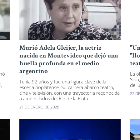
Murió Adela Gleijer, la actriz
"Un
nacida en Montevideo que dejó una
"ll
huella profunda en el medio
tea
argentino
inó
La o
Silva
Tenía 92 años y fue una figura clave de la
l,
de j
escena rioplatense. Su carrera abarcó teatro,
cine y televisión, con una trayectoria reconocida
22 D
a ambos lados del Río de la Plata.
21 DE ENERO DE 2026