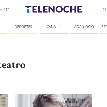
0
x:
15°
DEPORTES
CANAL 4
VIDA Y OCIO
ES
teatro