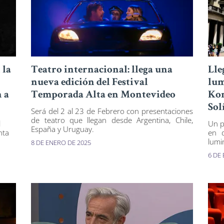
 la
Teatro internacional: llega una
Lle
nueva edición del Festival
lum
n a
Temporada Alta en Montevideo
Kom
Sol
Será del 2 al 23 de Febrero con presentaciones
de teatro que llegan desde Argentina, Chile,
l
Un p
España y Uruguay.
nta
en d
lumi
8 DE ENERO DE 2025
6 DE