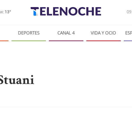
0
x:
13°
DEPORTES
CANAL 4
VIDA Y OCIO
ES
Stuani