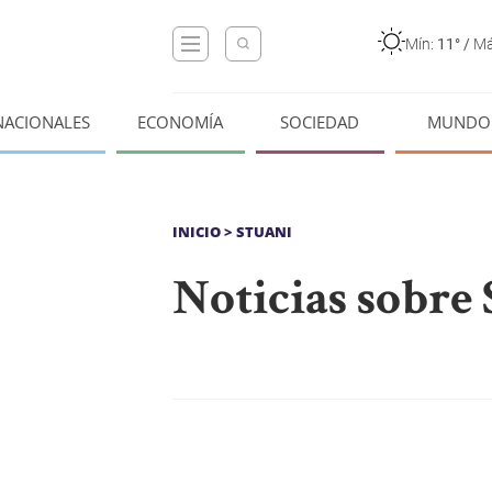
Mín:
11°
/
Má
NACIONALES
ECONOMÍA
SOCIEDAD
MUNDO
INICIO
> STUANI
Noticias sobre 